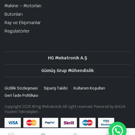
Makine – Motorları
Butonları
Ray ve Ekipmanlar
Regülatörler
HG Mekatronik A.Ş
Gümüş Grup Mühendislik
Gizlilik Sözleşmesi
Sipariş Takibi
Kullanım Koşulları
Geri İade Politikası
Copyright 2025 © Hg Mekatronik All right reserved. Powered by Artürk
Yazılım Teknolojileri.