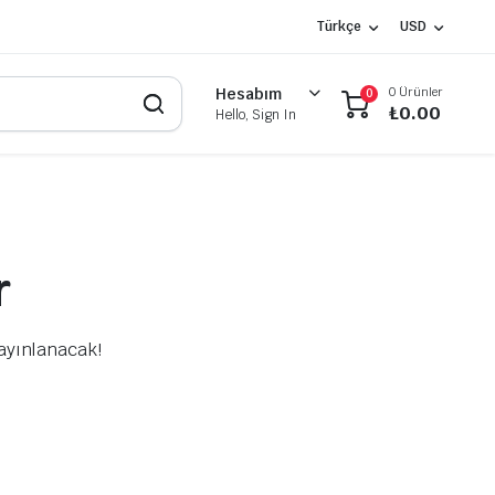
Türkçe
USD
0 Ürünler
Hesabım
0
₺
0.00
Hello, Sign In
r
yayınlanacak!