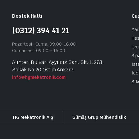
Destek Hattı
Cu
(0312) 394 41 21
Yar
He
Pazartesi- Cuma: 09:00-18:00
Ürü
Cumartesi: 09:00 – 15:00
Sip
Alınteri Bulvarı Ayyıldız San. Sit. 1127/1
İst
Sokak No:20 Ostim Ankara
İad
info@hgmekatronik.com
Sık
HG Mekatronik A.Ş
Gümüş Grup Mühendislik