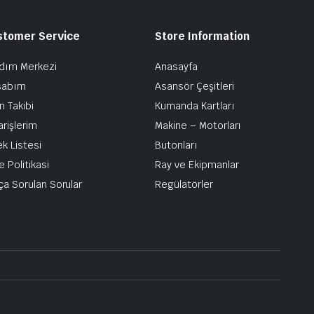
stomer Service
Store Information
dım Merkezi
Anasayfa
sabım
Asansör Çeşitleri
n Takibi
Kumanda Kartları
arişlerim
Makine – Motorları
ek Listesi
Butonları
e Politikasi
Ray ve Ekipmanlar
ça Sorulan Sorular
Regülatörler